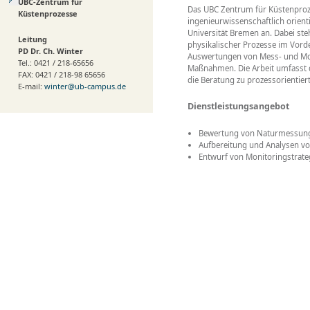
UBC-Zentrum für
Das UBC Zentrum für Küstenproze
Küstenprozesse
ingenieurwissenschaftlich orient
Universität Bremen an. Dabei st
Leitung
physikalischer Prozesse im Vord
PD Dr. Ch. Winter
Auswertungen von Mess- und Mod
Tel.: 0421 / 218-65656
Maßnahmen. Die Arbeit umfasst 
FAX: 0421 / 218-98 65656
die Beratung zu prozessorientier
E-mail:
winter@ub-campus.de
Dienstleistungsangebot
Bewertung von Naturmessung
Aufbereitung und Analysen v
Entwurf von Monitoringstra